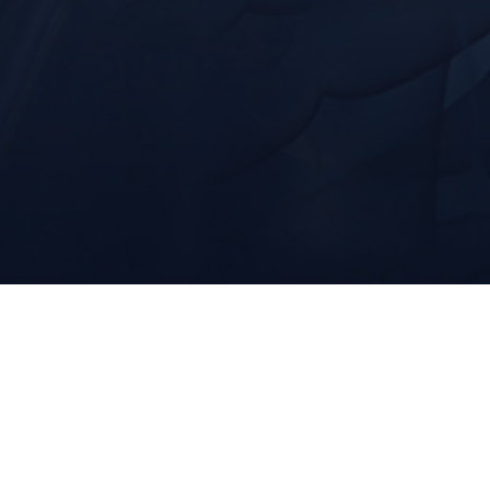
Doenças do Fígado:
Câncer de Fígado