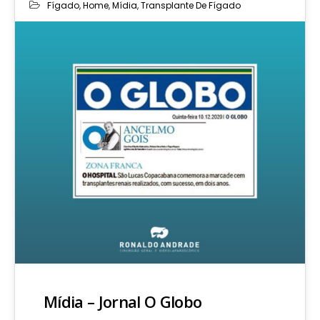
Fígado
,
Home
,
Mídia
,
Transplante De Fígado
Mídia – Jornal O Globo